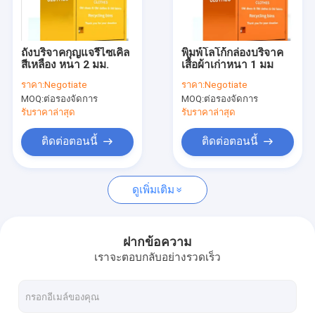
ทัวร์โรงงาน
ควบคุมคุณภาพ
ถังบริจาคกุญแจรีไซเคิล
พิมพ์โลโก้กล่องบริจาค
สีเหลือง หนา 2 มม.
เสื้อผ้าเก่าหนา 1 มม
ติดต่อเรา
ราคา:
Negotiate
ราคา:
Negotiate
MOQ:
ต่อรองจัดการ
MOQ:
ต่อรองจัดการ
ข่าว
รับราคาล่าสุด
รับราคาล่าสุด
ทุกกรณี
ติดต่อตอนนี้
ติดต่อตอนนี้
ดูเพิ่มเติม
โต๊ะทำงานในโรงรถ
ตู้เก็บเครื่องมือ
ฝากข้อความ
เราจะตอบกลับอย่างรวดเร็ว
รถเข็นเครื่องมือกลิ้ง
รถเข็นตู้เครื่องมือ