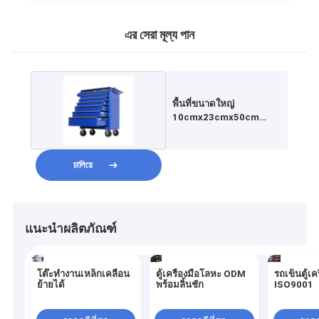
এর সেরা মূল্য পান
พื้นที่ขนาดใหญ่
10cmx23cmx50cm
โลหะ เครื่องมือ ตู้เก็บของ
চালিয়ে
แนะนำผลิตภัณฑ์
โต๊ะทำงานเหล็กเคลื่อน
ตู้เครื่องมือโลหะ ODM
รถเข็นตู้เคร
ย้ายได้
พร้อมลิ้นชัก
ISO9001