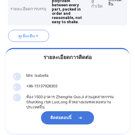
polyfoam
ที่
จีน
between every
กำเนิด
รายละเอียดการบรรจุ
part, packed in
order and
reasonable, not
easy to shake.
ดูเพิ่มเติม
รายละเอียดการติดต่อ
Mrs. Isabella
+86-15137928303
ห้อง 1503 อาคาร ZhengHe GuoJi สวนอุตสาหกรรม
ShunXing เขต LuoLong ลั่วหยางมณฑลเหอหนาน
ประเทศจีน
ติดต่อตอนนี้